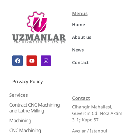
Menus
Home
About us
News
Contact
Privacy Policy
Services
Contact
Contract CNC Machining
Cihangir Mahallesi,
and Lathe Milling
Güvercin Cd. No:2 Aktim
3, İç Kapı: 57
Machining
CNC Machining
Avcılar / İstanbul